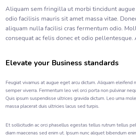
Aliquam sem fringilla ut morbi tincidunt augue i
odio facilisis mauris sit amet massa vitae. Don
aliquam nulla facilisi cras fermentum odio. Mol
consequat ac felis donec et odio pellentesque.
Elevate your Business standards
Feugiat vivamus at augue eget arcu dictum. Aliquam eleifend mi
semper viverra. Fermentum leo vel orci porta non pulvinar neq
Quis ipsum suspendisse ultrices gravida dictum. Leo urna mol
massa placerat duis ultricies lacus sed turpis.
Et sollicitudin ac orci phasellus egestas tellus rutrum tellus 
diam maecenas sed enim ut. Ipsum nunc aliquet bibendum enim f