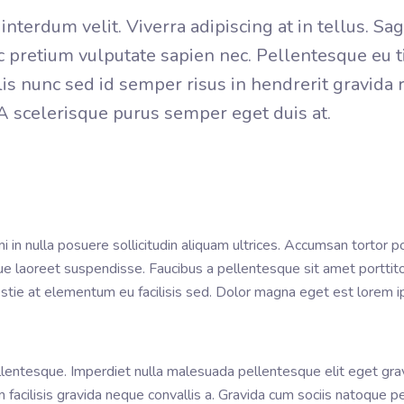
nterdum velit. Viverra adipiscing at in tellus. Sag
ec pretium vulputate sapien nec. Pellentesque eu t
lis nunc sed id semper risus in hendrerit gravida
 A scelerisque purus semper eget duis at.
 in nulla posuere sollicitudin aliquam ultrices. Accumsan tortor 
ue laoreet suspendisse. Faucibus a pellentesque sit amet porttito
estie at elementum eu facilisis sed. Dolor magna eget est lorem 
pellentesque. Imperdiet nulla malesuada pellentesque elit eget gra
acilisis gravida neque convallis a. Gravida cum sociis natoque p