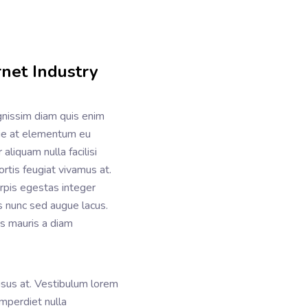
net Industry
ignissim diam quis enim
tie at elementum eu
 aliquam nulla facilisi
rtis feugiat vivamus at.
urpis egestas integer
is nunc sed augue lacus.
us mauris a diam
risus at. Vestibulum lorem
imperdiet nulla