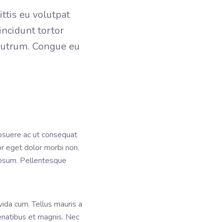
ittis eu volutpat
incidunt tortor
 rutrum. Congue eu
posuere ac ut consequat
r eget dolor morbi non.
ipsum. Pellentesque
vida cum. Tellus mauris a
enatibus et magnis. Nec